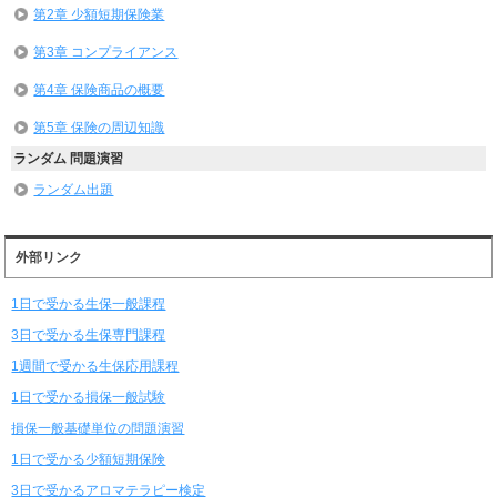
第2章 少額短期保険業
第3章 コンプライアンス
第4章 保険商品の概要
第5章 保険の周辺知識
ランダム 問題演習
ランダム出題
外部リンク
1日で受かる生保一般課程
3日で受かる生保専門課程
1週間で受かる生保応用課程
1日で受かる損保一般試験
損保一般基礎単位の問題演習
1日で受かる少額短期保険
3日で受かるアロマテラピー検定