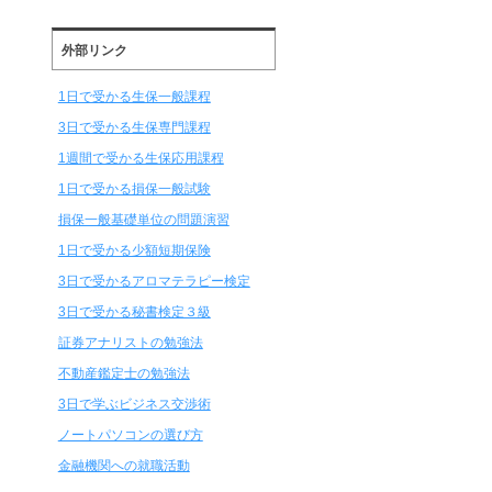
外部リンク
1日で受かる生保一般課程
3日で受かる生保専門課程
1週間で受かる生保応用課程
1日で受かる損保一般試験
損保一般基礎単位の問題演習
1日で受かる少額短期保険
3日で受かるアロマテラピー検定
3日で受かる秘書検定３級
証券アナリストの勉強法
不動産鑑定士の勉強法
3日で学ぶビジネス交渉術
ノートパソコンの選び方
金融機関への就職活動