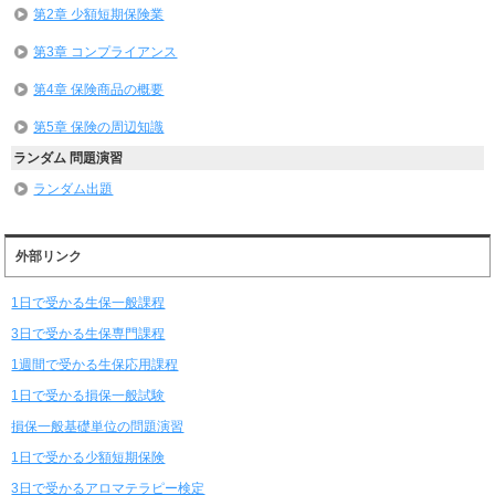
第2章 少額短期保険業
第3章 コンプライアンス
第4章 保険商品の概要
第5章 保険の周辺知識
ランダム 問題演習
ランダム出題
外部リンク
1日で受かる生保一般課程
3日で受かる生保専門課程
1週間で受かる生保応用課程
1日で受かる損保一般試験
損保一般基礎単位の問題演習
1日で受かる少額短期保険
3日で受かるアロマテラピー検定